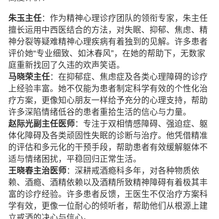
朱玉主任
：作为精神心理诊疗团队的领衔专家，朱主任
擅长运用中西医结合的方法，对失眠、抑郁、焦虑、精
神分裂等疑难精神心理疾病有着独到的见解。许多患者
评价她“专业细致、如沐春风”，在她的帮助下，无数家
庭重新找回了久违的欢声笑语。
马晓荣主任
：在抑郁症、焦虑症及各类心理障碍的诊疗
上经验丰富。她不仅能为患者制定科学有效的个性化治
疗方案，更像知心朋友一样给予充分的心理支持，帮助
许多深陷情绪低谷的患者重拾生活的信心与力量。
赵际光副主任医师
：专注于双相情感障碍、强迫症、躯
体化障碍及各类顽固性失眠的诊断与治疗。他凭借精准
的评估和多元化的干预手段，帮助患者有效缓解躯体不
适与情绪困扰，平稳回归正常生活。
王晓春主治医师
：深耕戒酒瘾科多年，对各种物质依
赖、酒瘾、酒精依赖以及酒精所致精神障碍有着极其丰
富的诊疗经验。许多患者反馈，王医生不仅治疗方案科
学有效，更像一位耐心的倾听者，帮助他们从根源上建
立戒酒的决心与信心。