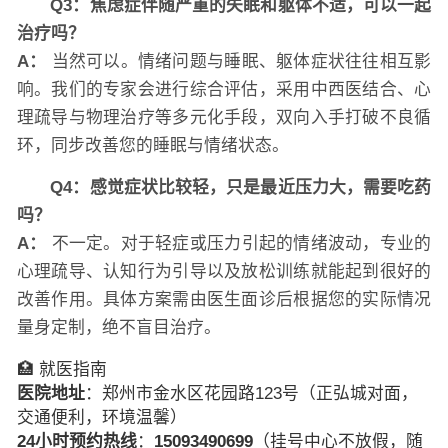
Q3：焦虑症伴随严重的失眠和躯体不适，可以一起
治疗吗？
A：
当然可以。情绪问题与睡眠、躯体症状往往相互影
响。我们的专家会进行综合评估，采用中西医结合、心
理疏导与物理治疗等多元化手段，双向入手打破不良循
环，同步改善您的睡眠与情绪状态。
Q4：感觉症状比较轻，只是最近压力大，需要吃药
吗？
A：
不一定。对于轻症或压力引起的情绪波动，专业的
心理疏导、认知行为引导以及放松训练就能起到很好的
改善作用。具体方案需由医生面诊后根据您的实际情况
量身定制，绝不盲目治疗。
🏥 就医指南
医院地址
：郑州市金水区花园路123号（正弘城对面，
交通便利，环境温馨）
24小时预约热线
：
15093490699
（挂号中心不放假，随