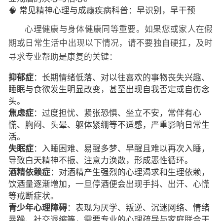
🧠 常见精神心理与成瘾疾病科普：早识别，早干预
心理健康与身体健康同等重要。如果您或家人在假
期或日常生活中出现以下情况，请不要独自硬扛，及时
寻求专业帮助是康复的关键：
抑郁症
：长期情绪低落、对以往喜欢的事物丧失兴趣、
睡眠与食欲发生明显改变，甚至出现自我否定或自伤念
头。
焦虑症
：过度担忧、紧张恐惧、坐立不安，常伴有心
慌、胸闷、头晕、躯体紧绷等不适感，严重影响日常生
活。
失眠症
：入睡困难、易醒多梦、早醒且难以再次入睡，
导致白天精神不振、注意力涣散，形成恶性循环。
酒精依赖症
：对酒精产生强烈的心理渴求和生理依赖，
饮酒量逐渐增加，一旦停酒便会出现手抖、出汗、心慌
等戒断症状。
青少年心理障碍
：表现为厌学、叛逆、沉迷网络、情绪
暴躁、社交退缩等，需要专业的心理疏导与家庭联合干