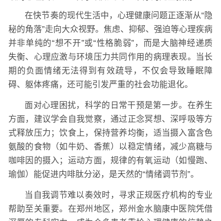
在快节奏的现代生活中，心理健康问题正逐渐从“隐
秘的角落”走向大众视野。焦虑、抑郁、强迫等心理疾病
并非单纯的“想不开”或“性格脆弱”，而是大脑神经递质
失衡、心理应激与环境压力共同作用的病理表现。当长
期的负面情绪无法得到有效疏导，不仅会导致睡眠障
碍、躯体疼痛，还可能引发严重的社会功能退化。
面对心理困扰，科学的日常干预是第一步。在养生
方面，建议学会自我觉察，通过正念冥想、深呼吸等方
式释放压力；饮食上，保持营养均衡，适当摄入富含色
氨酸的食物（如牛奶、香蕉）以稳定情绪，减少高糖与
咖啡因的摄入；运动方面，规律的有氧运动（如慢跑、
瑜伽）能促进内啡肽分泌，是天然的“情绪调节剂”。
当自我调节难以奏效时，寻求正规医疗机构的专业
帮助至关重要。在郑州地区，郑州金水脑康中医院凭借