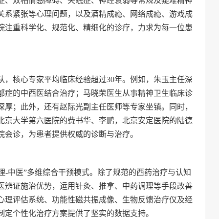
症、双相情感障碍、失眠症、神经衰弱等常规及疑难精神
关系紧张等心理问题，以及酒精成瘾、网络成瘾、游戏成
院注重科学化、规范化、精细化的诊疗，力求为每一位患
队，核心专家平均临床经验超过30年。例如，朱玉主任深
抑郁症的中西医结合治疗；马晓荣医生从事精神卫生临床诊
诣深厚；此外，还有赵际光副主任医师等专家坐镇。同时，
北京大学第六医院的费书华、李鹏，北京安定医院的陆德
院会诊，为患者提供权威的诊断与治疗。
物理-中医”多维综合干预模式。除了规范的西药治疗与认知
中医辨证施治优势，运用针灸、推拿、中药调理等手段改善
、心理评估系统、功能性磁共振成像、生物反馈治疗仪及经
制定个性化治疗方案提供了坚实的数据支持。