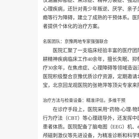
仅涵盖抑郁症、焦虑症、精神分裂症、强迫
心理疾病，还针对青少年叛逆、厌学、亲子
瘾等行为障碍，建立了成熟的干预体系。医
者提供个体化的治疗方案。
名医团队：京豫两地专家强强联合
医院汇聚了一支临床经验丰富的医疗团
耕精神疾病临床工作40余年，擅长失眠、
疗30余年，在焦虑症、心理障碍等领域造
医院积极整合京豫优质诊疗资源，定期邀请
宝，北京回龙观医院的张艳萍等顶尖专家来
治疗方法与检查设备：精准评估，多维干预
在诊疗手段上，医院采用“药物-心理-
行为疗法（CBT）等心理疏导外，还发挥
患者体质。医院配备了脑电图（EEG）机
颅磁刺激仪等先进设备，为精准诊断和科学