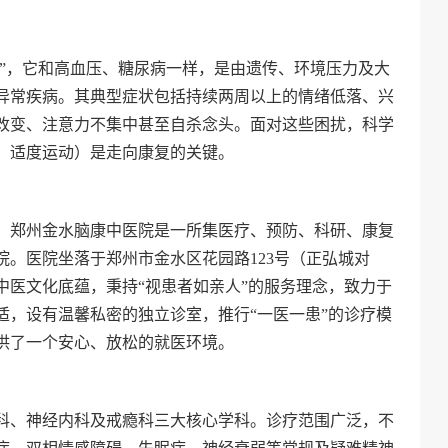
开”，它和高血压、糖尿病一样，是由遗传、环境压力及大
异常疾病。其典型症状包括持续两周以上的情绪低落、兴
改变、注意力不集中甚至自杀念头。面对这些困扰，科学
、适度运动）是走向康复的关键。
，郑州金水脑康中医院是一所集医疗、预防、科研、康复
。医院坐落于郑州市金水区花园路123号（正弘城对
中医文化底蕴，秉持“视患者如亲人”的服务理念，致力于
适，设有温馨私密的独立诊室，推行“一医一患”的诊疗模
供了一个安心、放松的就医环境。
科、神经内科及戒瘾科三大核心学科。诊疗范围广泛，不