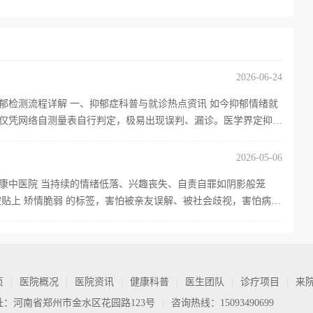
2026-06-24
郁检测流程详解 一、抑郁症科普与就诊热点资讯 如今抑郁情绪就
仅凭网络自测量表自行判定，极易出现误判、漏诊。医学界定抑郁
2026-05-06
康中医院 当持续的情绪低落、兴趣丧失、自责自罪如阴影般笼
贴上 矫情脆弱 的标签，害怕被亲友误解、被社会歧视，害怕病情
页
|
医院概况
|
医院资讯
|
健康科普
|
医生团队
|
诊疗项目
|
来
址：河南省郑州市金水区花园路123号
|
咨询热线：15093490699