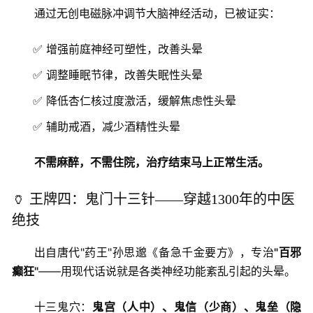
通过无创电磁脉冲调节大脑神经活动，已被证实：
✅ 增强前庭神经可塑性，改善头晕
✅ 调整睡眠节律，改善失眠性头晕
✅ 降低杏仁核过度激活，缓解焦虑性头晕
✅ 辅助戒酒，减少酒精性头晕
不需麻醉，不需住院，治疗结束马上正常生活。
🏺 王牌四：鬼门十三针——穿越1300年的中医
绝技
出自唐代"药王"孙思邈《备急千金要方》，专治
"百邪
癫狂"
——用现代话说就是各类神经功能紊乱引起的头晕。
十三鬼穴：
鬼宫（人中）、鬼信（少商）、鬼垒（隐