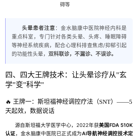
碍等
头晕患者注意
：金水脑康中医院神经内科是
重点科室，专门针对各类头晕、头疼、睡眠障碍
等神经系统疾病，配合心理科排查焦虑/抑郁引起
的功能性头晕，
双科联诊，不漏诊、不误诊。
四、四大王牌技术：让头晕诊疗从"玄
学"变"科学"
🔥 王牌一：斯坦福神经调控疗法（SNT）——5
天起效，数据说话
源自斯坦福大学医学中心，2022年获
美国FDA 510K
认证
，金水脑康中医院已正式成为
AI导航神经调控技术定