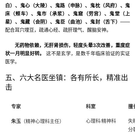
白）、鬼心（大陵）、鬼路（申脉）、鬼枕（风府）、鬼
床（颊车）、鬼市（承浆）、鬼窟（劳宫）、鬼堂（上
星）、鬼藏（会阴）、鬼臣（曲池）、鬼封（舌下）
——
配合耳穴埋豆，疏通心经、疏肝理气、醒脑安神。
无药物依赖，无肝肾损伤，轻度头晕3次改善，重度症
状一月明显好转。
这不是玄学，是数千年临床验证的实证
医学。
五、六大名医坐镇：各有所长，精准出
击
专家
科室
擅
朱玉
心理科/精神科
失
（精神心理科主任）
分