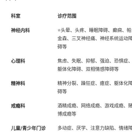
科室
诊疗范围
神经内科
⭐头晕、头疼、睡眠障碍、癫痫、帕
金森、三叉神经痛、神经系统运动
碍等
心理科
焦虑、失眠、抑郁、强迫、恐惧症
躯体化障碍、双相情感障碍等
精神科
精神分裂、躁狂症、癔症、躯体化
碍等
戒瘾科
酒精成瘾、网络成瘾、游戏成瘾、
博成瘾等
儿童/青少年门诊
多动症、厌学、注意力缺陷、情绪