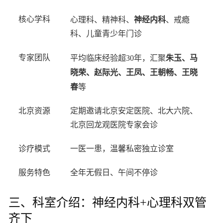
神经内科
核心学科
心理科、精神科、
、戒瘾
科、儿童青少年门诊
朱玉、马
专家团队
平均临床经验超30年，汇聚
晓荣、赵际光、王凤、王朝畅、王晓
春
等
北京资源
定期邀请北京安定医院、北大六院、
北京回龙观医院专家会诊
诊疗模式
一医一患，温馨私密独立诊室
服务特色
全年无假日、午间不停诊
三、科室介绍：神经内科+心理科双管
齐下