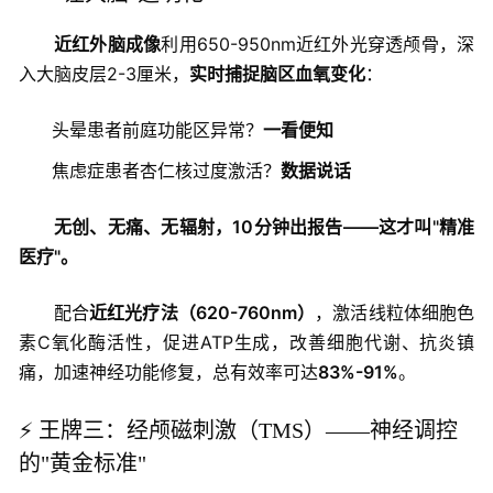
近红外脑成像
利用650-950nm近红外光穿透颅骨，深
入大脑皮层2-3厘米，
实时捕捉脑区血氧变化
：
头晕患者前庭功能区异常？
一看便知
焦虑症患者杏仁核过度激活？
数据说话
无创、无痛、无辐射，10分钟出报告——这才叫"精准
医疗"。
配合
近红光疗法（620-760nm）
，激活线粒体细胞色
素C氧化酶活性，促进ATP生成，改善细胞代谢、抗炎镇
痛，加速神经功能修复，总有效率可达
83%-91%
。
⚡ 王牌三：经颅磁刺激（TMS）——神经调控
的"黄金标准"