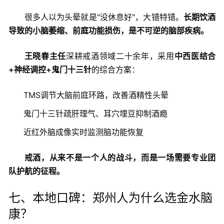
很多人以为头晕就是"没休息好"，大错特错。
长期饮酒
导致的小脑萎缩、前庭功能损伤，是不可逆的脑部疾病。
王晓春主任
深耕戒酒领域二十余年，采用
中西医结合
+神经调控+鬼门十三针
的综合方案：
TMS调节大脑前庭环路，改善酒精性头晕
鬼门十三针疏肝理气、耳穴埋豆抑制酒瘾
近红外脑成像实时监测脑功能恢复
戒酒，从来不是一个人的战斗，而是一场需要专业团
队护航的征程。
七、本地口碑：郑州人为什么选金水脑
康？