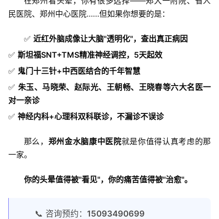
在郑州看头晕，你有很多选择——郑大一附院、省人
民医院、郑州中心医院……但如果你想要的是：
✅
近红外脑成像让大脑"透明化"，查出真正病因
✅
斯坦福SNT+TMS精准神经调控，5天起效
✅
鬼门十三针+中西医结合的千年智慧
✅
朱玉、马晓荣、赵际光、王朝畅、王晓春等六大名医一
对一亲诊
✅
神经内科+心理科双科联诊，不漏诊不误诊
那么，
郑州金水脑康中医院
就是你值得认真考虑的那
一家。
你的头晕值得被"看见"，你的痛苦值得被"治愈"。
📞 咨询预约：
15093490699