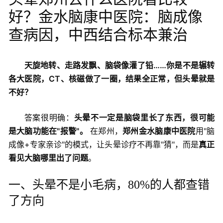
好？金水脑康中医院：脑成像
查病因，中西结合标本兼治
天旋地转、走路发飘、脑袋像灌了铅……你是不是辗转
各大医院，CT、核磁做了一圈，结果全正常，但头晕就是
不好？
答案很明确：
头晕不一定是脑袋里长了东西，很可能
是大脑功能在"报警"。
在郑州，
郑州金水脑康中医院
用"脑
成像+专家亲诊"的模式，让头晕诊疗不再靠"猜"，而是
真正
看见大脑哪里出了问题
。
一、头晕不是小毛病，80%的人都查错
了方向