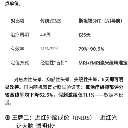
点单位
。
对比项
传统rTMS
斯坦福SNT（AI导航）
仅5天
治疗周期
4-6周
79%-90.5%
有效率
31%-37%
MRI+fMRI毫米级精准
定位方式
经验性"盲打"
对焦虑性头晕、抑郁性头晕、失眠性头晕，
5天即可明
显改善
。国内随机双盲对照试验证实：
真治疗组抑郁评分
较基线平均下降52.5%，假刺激组仅11.1%
——数据不说
谎。
🔴 王牌二：近红外脑成像（fNIRS）+ 近红光
——让大脑"透明化"