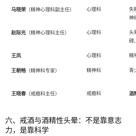
马晓荣
心理科
失
（精神心理科副主任）
神
赵际光
心理科
头
（精神心理科主任）
碍
王凤
心理科
精
王朝畅
精神科
青
（精神科专家）
王晓春
酒
戒瘾科
（戒瘾科主任）
六、戒酒与酒精性头晕：不是靠意志
力，是靠科学