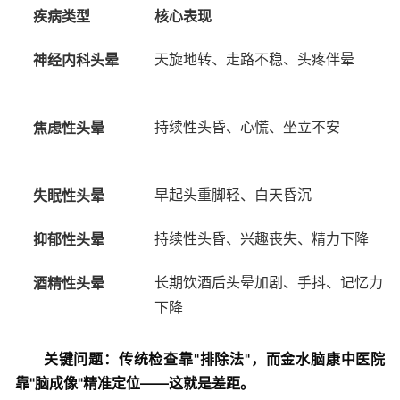
疾病类型
核心表现
神经内科头晕
天旋地转、走路不稳、头疼伴晕
焦虑性头晕
持续性头昏、心慌、坐立不安
失眠性头晕
早起头重脚轻、白天昏沉
抑郁性头晕
持续性头昏、兴趣丧失、精力下降
酒精性头晕
长期饮酒后头晕加剧、手抖、记忆力
下降
关键问题：传统检查靠"排除法"，而金水脑康中医院
靠"脑成像"精准定位——这就是差距。